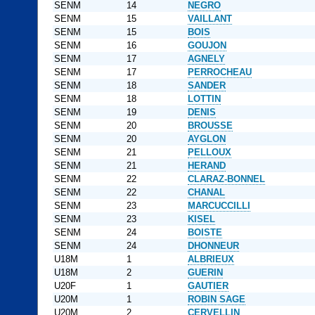
SENM
14
NEGRO
SENM
15
VAILLANT
SENM
15
BOIS
SENM
16
GOUJON
SENM
17
AGNELY
SENM
17
PERROCHEAU
SENM
18
SANDER
SENM
18
LOTTIN
SENM
19
DENIS
SENM
20
BROUSSE
SENM
20
AYGLON
SENM
21
PELLOUX
SENM
21
HERAND
SENM
22
CLARAZ-BONNEL
SENM
22
CHANAL
SENM
23
MARCUCCILLI
SENM
23
KISEL
SENM
24
BOISTE
SENM
24
DHONNEUR
U18M
1
ALBRIEUX
U18M
2
GUERIN
U20F
1
GAUTIER
U20M
1
ROBIN SAGE
U20M
2
CERVELLIN