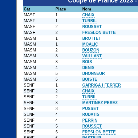
Coupe de France 2023 -
Cat
Place
Nom
MASF
1
CHAIX
MASF
1
TURBIL
MASF
2
ROUSSET
MASF
2
FRESLON BETTE
MASM
1
BROTTET
MASM
1
MOALIC
MASM
2
BOUZON
MASM
3
VAILLANT
MASM
3
BOIS
MASM
4
DENIS
MASM
5
DHONNEUR
MASM
5
BOISTE
SENF
1
GARRIGA I FERRER
SENF
2
CHAIX
SENF
2
TURBIL
SENF
3
MARTINEZ PEREZ
SENF
3
PUSSET
SENF
4
RUDATIS
SENF
4
PERRIN
SENF
5
ROUSSET
SENF
5
FRESLON BETTE
SENF
6
PASTEUR