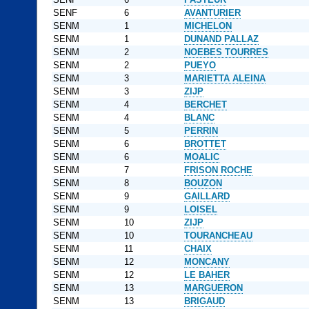
SENF
6
AVANTURIER
SENM
1
MICHELON
SENM
1
DUNAND PALLAZ
SENM
2
NOEBES TOURRES
SENM
2
PUEYO
SENM
3
MARIETTA ALEINA
SENM
3
ZIJP
SENM
4
BERCHET
SENM
4
BLANC
SENM
5
PERRIN
SENM
6
BROTTET
SENM
6
MOALIC
SENM
7
FRISON ROCHE
SENM
8
BOUZON
SENM
9
GAILLARD
SENM
9
LOISEL
SENM
10
ZIJP
SENM
10
TOURANCHEAU
SENM
11
CHAIX
SENM
12
MONCANY
SENM
12
LE BAHER
SENM
13
MARGUERON
SENM
13
BRIGAUD