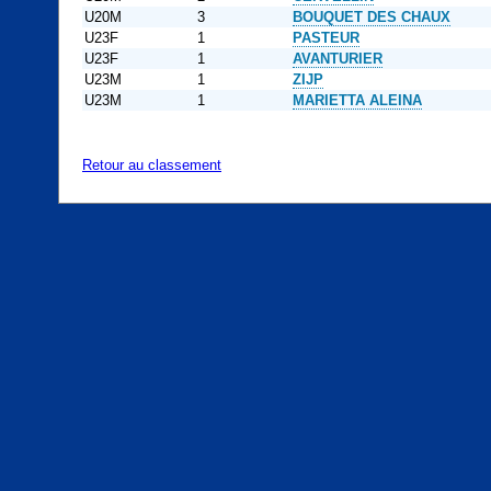
U20M
3
BOUQUET DES CHAUX
U23F
1
PASTEUR
U23F
1
AVANTURIER
U23M
1
ZIJP
U23M
1
MARIETTA ALEINA
Retour au classement