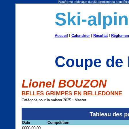
Plateforme technique du ski-alpinisme de compétitio
Ski-alpi
Accueil
I
Calendrier
I
Résultat
I
Réglemen
Coupe de 
Lionel BOUZON
BELLES GRIMPES EN BELLEDONNE
Catégorie pour la saison 2025 : Master
Tableau des p
Date
Compétition
0000-00-00