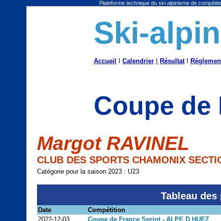
Plateforme technique du ski-alpinisme de compétitio
Ski-alpi
Accueil
I
Calendrier
I
Résultat
I
Réglemen
Coupe de 
Margot RAVINEL
CLUB DES SPORTS CHAMONIX SECTIO
Catégorie pour la saison 2023 : U23
Tableau des 
Date
Compétition
2022-12-03
Coupe de France Sprint - ALPE D HUEZ