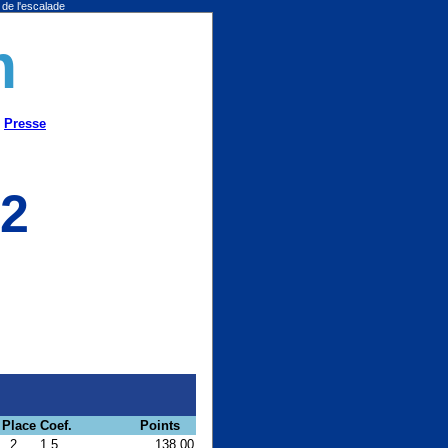
 de l'escalade
m
Presse
22
Place
Coef.
Points
2
1.5
138.00