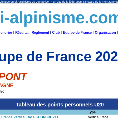
chnique du ski-alpinisme de compétition - un site de la fédération française de la montagne et
i-alpinisme.co
lendrier
I
Résultat
I
Réglement
I
Club
I
Equipe de France
I
Organisation
I
upe de France 20
UPONT
TAGNE
U20
Tableau des points personnels U20
Type
 France Vertical Race COURCHEVEL
Vertical Race