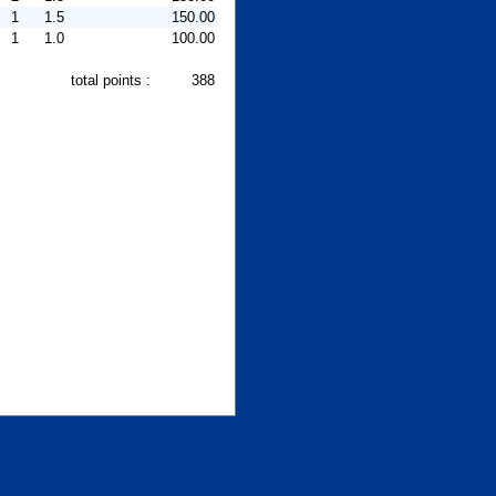
1
1.5
150.00
1
1.0
100.00
total points :
388