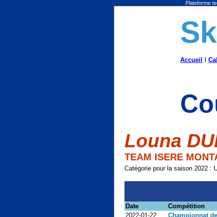
Plateforme te
Sk
Accueil
I
Ca
Co
Louna D
TEAM ISERE MON
Catégorie pour la saison 2022 : 
Date
Compétition
2022-01-22
Championnat de