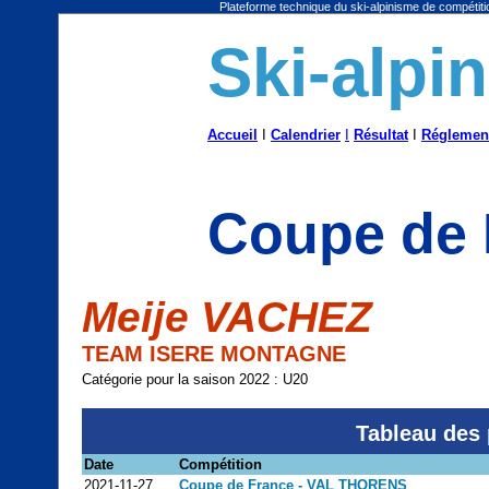
Plateforme technique du ski-alpinisme de compétitio
Ski-alpi
Accueil
I
Calendrier
I
Résultat
I
Réglemen
Coupe de 
Meije VACHEZ
TEAM ISERE MONTAGNE
Catégorie pour la saison 2022 : U20
Tableau des 
Date
Compétition
2021-11-27
Coupe de France - VAL THORENS