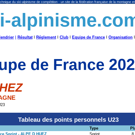
chnique du ski-alpinisme de compétition - un site de la fédération française de la montagne et
i-alpinisme.co
lendrier
I
Résultat
I
Réglement
I
Club
I
Equipe de France
I
Organisation
I
upe de France 20
CHEZ
TAGNE
U23
Tableau des points personnels U23
Type
Pl
ce Sprint - ALPE D HUEZ
Sprint
8