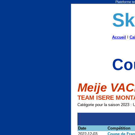
Plateforme te
Sk
Accueil
I
Ca
Co
Meije VA
TEAM ISERE MON
Catégorie pour la saison 2023 : 
Date
Compétition
2022-12-03
Coupe de Fran