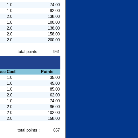
1.0
74.00
1.0
92.00
2.0
138.00
1.0
100.00
2.0
138.00
2.0
158.00
2.0
200.00
total points :
961
ace
Coef.
Points
1.0
35.00
1.0
45.00
1.0
85.00
2.0
62.00
1.0
74.00
2.0
96.00
2.0
102.00
2.0
158.00
total points :
657