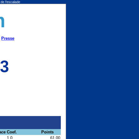
 de l'escalade
m
Presse
23
ace
Coef.
Points
1.0
61.00