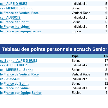
nce - ALPE D HUEZ
Individuelle
5
ce - MERIBEL - Sprint
Sprint
2
e France de Vertical Race
Vertical Race
6
nce - AUSSOIS
Individuelle
1
e France de Sprint
Sprint
6
e France Individuel
Individuelle
4
e France par équipe Senior
Equipe
1
Tableau des points personnels scratch Senior
Type
Pl
ce Sprint - ALPE D HUEZ
Sprint
17
nce - ALPE D HUEZ
Individuelle
13
ce - MERIBEL - Sprint
Sprint
3
e France de Vertical Race
Vertical Race
19
nce - AUSSOIS
Individuelle
5
e France de Sprint
Sprint
12
e France Individuel
Individuelle
11
e France par équipe Senior
Equipe
4