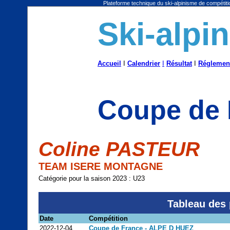
Plateforme technique du ski-alpinisme de compétitio
Ski-alpi
Accueil
I
Calendrier
I
Résultat
I
Réglemen
Coupe de 
Coline PASTEUR
TEAM ISERE MONTAGNE
Catégorie pour la saison 2023 : U23
Tableau des 
Date
Compétition
2022-12-04
Coupe de France - ALPE D HUEZ